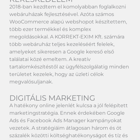
2018-ban kezdtem el komolyabban foglalkozni
webáruházak fejlesztésével. Azóta számos
WooCommerce
alapú webshopot készítettem,
több ezer termékkel és komplex
megoldásokkal. A
KORREKT-EXIM Kft.
számára
több webáruház teljes kezeléséért felelek,
amelyeket sikeresen a
Google
kereső első
találatai közé emeltem. A kreatív
tartalomkészítéstől az ügyfélszolgálatig minden
területet kezelek, hogy az üzleti célok
megvalósuljanak.
DIGITÁLIS MARKETING
A hatékony online jelenlét kulcsa a jól felépített
marketingstratégia. Ennek érdekében
Google
Ads
és
Facebook Ads Manager
kampányokat
vezetek. A stratégiáim átlagosan három és öt
százalék közötti költséghatékonyságot és tíz és