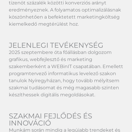
tizenöt százalék közötti konverziós arányt
eredményeznek. A folyamatos optimalizálásnak
köszönhetően a befektetett marketingköltség
kiemelkedő megtérülést hoz.
JELENLEGI TEVÉKENYSÉG
2025 szeptembere óta főállásban dolgozom
grafikus, webfejlesztő és marketing
szakemberként a
WEBinIT
csapatában. Emellett
programtervező informatikus levelező szakon
tanulok
Nyíregyháza
n, hogy tovább mélyítsem
szakmai tudásomat és még magasabb szinten
készíthessek digitális megoldásokat.
SZAKMAI FEJLŐDÉS ÉS
INNOVÁCIÓ
Munkám során mindig a legújabb trendeket és